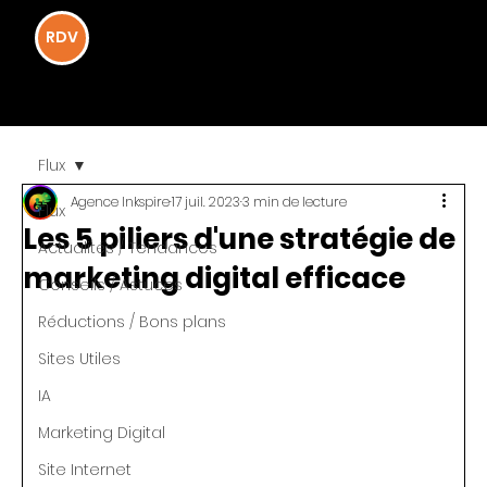
RDV
INKSPIRE
INKSPIRE
Flux
Agence Inkspire
17 juil. 2023
3 min de lecture
Flux
Les 5 piliers d'une stratégie de
Actualités / Tendances
marketing digital efficace
Conseils / Astuces
Réductions / Bons plans
Sites Utiles
IA
Marketing Digital
Site Internet