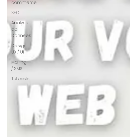
commerce
SEO
Analyse
de
Données
Design
UX / UI
Mailing
/ SMS
Tutoriels