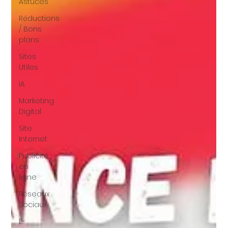
Astuces
Réductions
/ Bons
plans
Sites
Utiles
IA
Marketing
Digital
Site
Internet
Publicité
en
ligne
Réseaux
Sociaux
E-