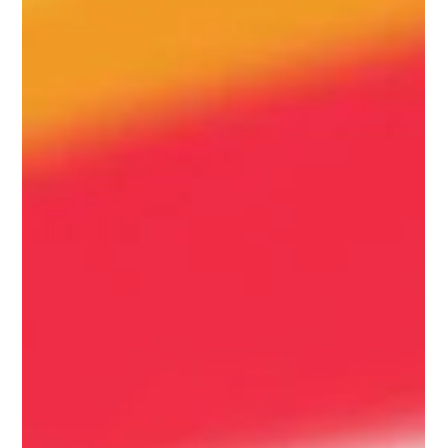
Agence Inkspire
29 janv. 2024
2 min de lecture
Comment Optimiser Votre Contenu pour
le SEO
Apprenez à optimiser votre contenu pour le SEO et
à attirer plus de trafic vers votre site.