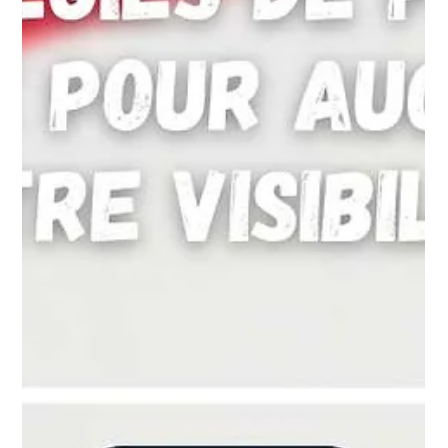
Agence Inkspire
22 janv. 2024
3 min de lecture
5 Stratégies pour Augmenter votre
Engagement sur les Réseaux Sociaux
Découvrez comment booster l'engagement sur vos
réseaux sociaux avec nos 5 stratégies éprouvées.