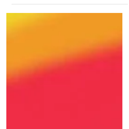
Agence Inkspire
2 févr. 2024
2 min de lecture
L'importance de l'analyse de données
pour le SEO
Comprendre l'importance de l'analyse de données
pour le SEO.