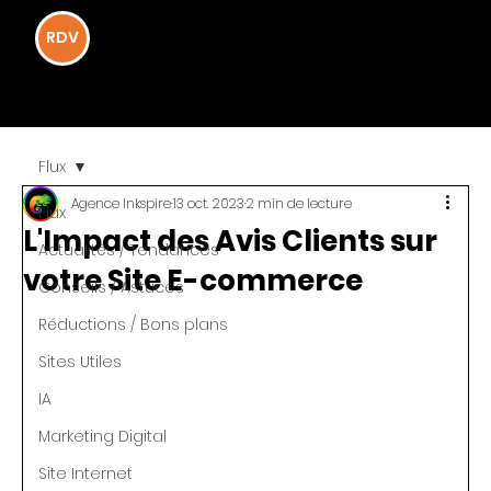
RDV
INKSPIRE
INKSPIRE
Flux
Agence Inkspire
13 oct. 2023
2 min de lecture
Flux
L'Impact des Avis Clients sur
Actualités / Tendances
votre Site E-commerce
Conseils / Astuces
Réductions / Bons plans
Sites Utiles
IA
Marketing Digital
Site Internet