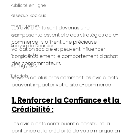
Publicité en ligne
Réseaux Sociaux
E-commerce
Les avis clients sont devenus une 
composante essentielle des stratégies de e-
SEO
commerce. Ils offrent une précieuse 
Analyse de Données
validation sociale et peuvent influencer 
Design UX / UI
considérablement le comportement d'achat 
des consommateurs. 
Mailing / SMS
Tutoriels
Voyons de plus près comment les avis clients 
peuvent impacter votre site e-commerce.
1. Renforcer la Confiance et la 
Crédibilité :
Les avis clients contribuent à construire la 
confiance et la crédibilité de votre marque. En 