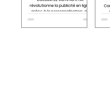
révolutionne la publicité en ligne
Com
grâce à la personnalisation, au
ciblage précis, à l'analyse
prédictive, ...