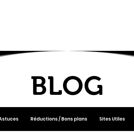
l
Services
L'agence
Contact
BLOG
BLOG
 Astuces
Réductions / Bons plans
Sites Utiles