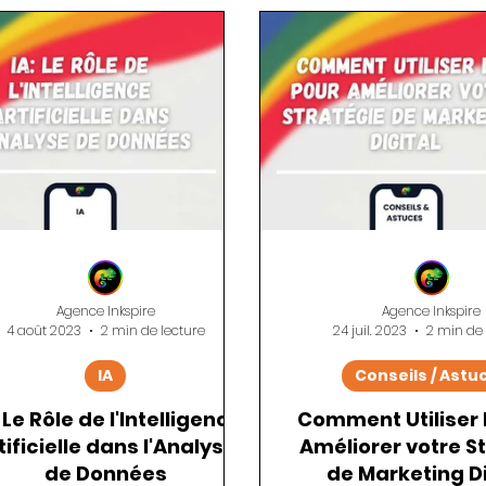
E-commerce
SEO
Analyse de Données
Des
Agence Inkspire
Agence Inkspire
4 août 2023
2 min de lecture
24 juil. 2023
2 min de 
IA
Conseils / Astu
: Le Rôle de l'Intelligence
Comment Utiliser l
tificielle dans l'Analyse
Améliorer votre S
de Données
de Marketing Di