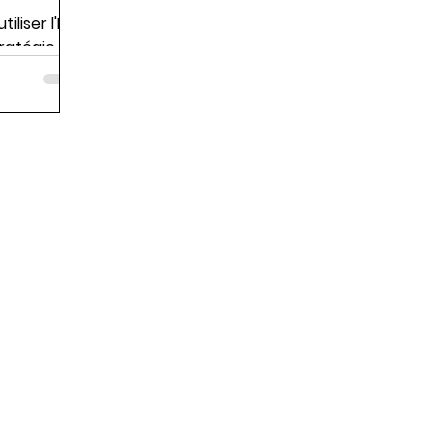
liser l'IA
tratégie de
al.