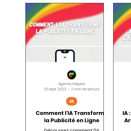
Publicité en ligne
Réseaux Sociaux
Agence Inkspire
25 sept. 2023
2 min de lecture
IA
Comment l'IA Transforme
IA 
la Publicité en Ligne
Ar
Découvrez comment l'IA