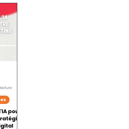
ign UX / UI
Mailing / SMS
Tutoriels
lecture
ces
'IA pour
tratégie
gital