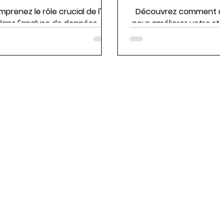
prenez le rôle crucial de l'IA
Découvrez comment uti
dans l'analyse de données.
pour améliorer votre s
marketing digit