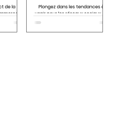
t de la
Plongez dans les tendances à
ommerce.
venir pour les réseaux sociaux en
2023.