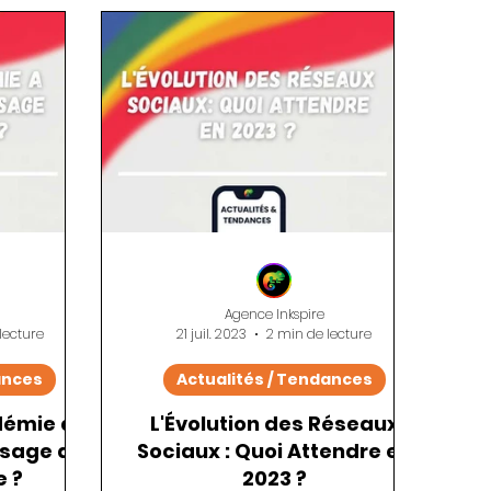
ign UX / UI
Mailing / SMS
Tutoriels
Agence Inkspire
lecture
21 juil. 2023
2 min de lecture
ances
Actualités / Tendances
démie a
L'Évolution des Réseaux
ysage du
Sociaux : Quoi Attendre en
 ?
2023 ?