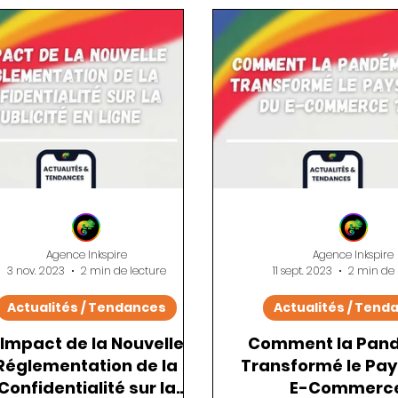
E-commerce
SEO
Analyse de Données
Des
Agence Inkspire
Agence Inkspire
3 nov. 2023
2 min de lecture
11 sept. 2023
2 min de 
Actualités / Tendances
Actualités / Tend
'Impact de la Nouvelle
Comment la Pan
Réglementation de la
Transformé le Pa
Confidentialité sur la
E-Commerce