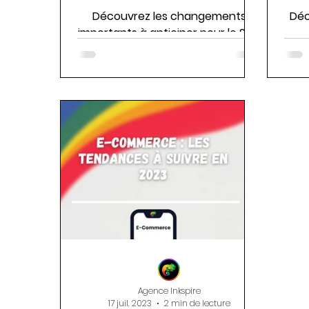
Découvrez les changements
Déc
importants à anticiper pour le SEO
avec les mises à jour de Google
co
Core.
Agence Inkspire
17 juil. 2023
2 min de lecture