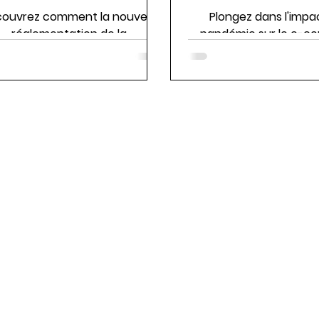
Publicité en Ligne
ouvrez comment la nouvelle
Plongez dans l'impac
réglementation de la
pandémie sur le e-c
nfidentialité a bouleversé la
publicité en ligne.