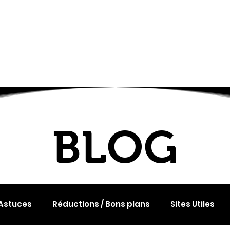
l
Services
L'agence
Contact
BLOG
BLOG
 Astuces
Réductions / Bons plans
Sites Utiles